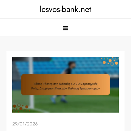
Skip
lesvos-bank.net
to
content
29/01/2026