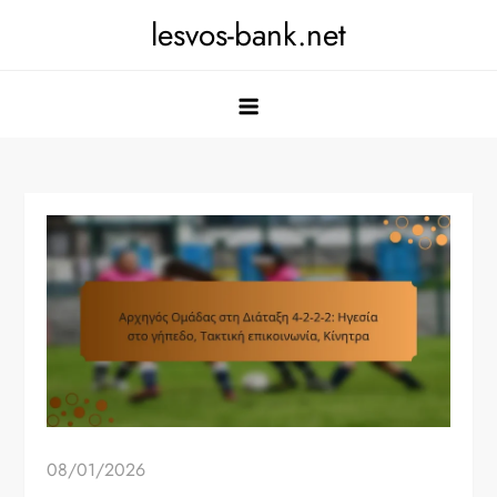
Skip
lesvos-bank.net
to
content
08/01/2026