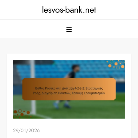
Skip
lesvos-bank.net
to
content
29/01/2026