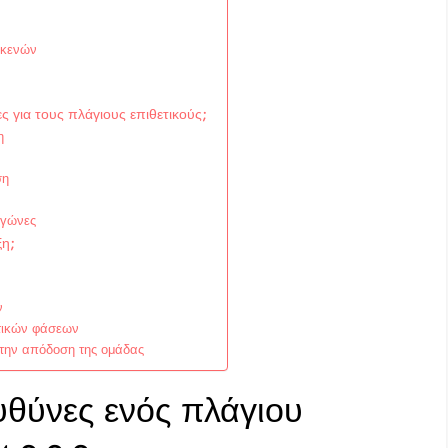
 κενών
ες για τους πλάγιους επιθετικούς;
η
ση
αγώνες
ξη;
ν
ντικών φάσεων
στην απόδοση της ομάδας
ευθύνες ενός πλάγιου