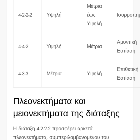
Μέτρια
4-2-2-2
Υψηλή
έως
Ισορροπη
Υψηλή
Αμυντική
4-4-2
Υψηλή
Μέτρια
Εστίαση
Επιθετική
4-3-3
Μέτρια
Υψηλή
Εστίαση
Πλεονεκτήματα και
μειονεκτήματα της διάταξης
Η διάταξη 4-2-2-2 προσφέρει αρκετά
πλεονεκτήματα, συμπεριλαμβανομένου του