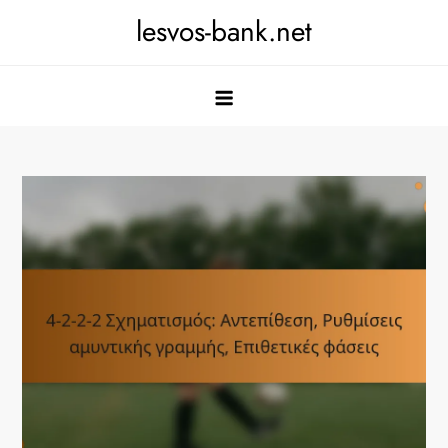
Skip
lesvos-bank.net
to
content