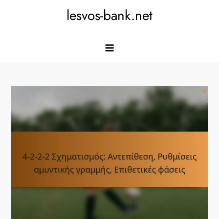
Skip
lesvos-bank.net
to
content