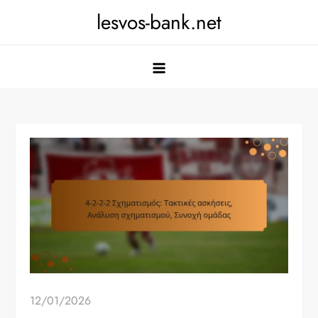
Skip
lesvos-bank.net
to
content
12/01/2026