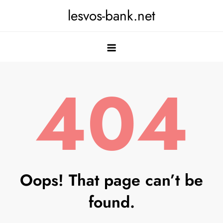
Skip
lesvos-bank.net
to
content
404
Oops! That page can’t be
found.